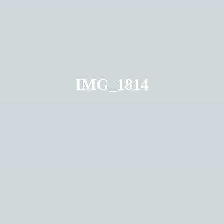
IMG_1814