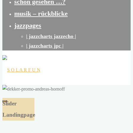
schon gesehen …?
musik – rückblicke
jazzpages
| jazzcharts jazzecho |
| jazzcharts jpc |
S
O
Slider
L
Landingpage
A