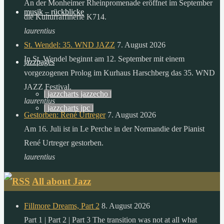
An der Monheimer Rheinpromenade eröffnet im September
der
musik – rückblicke
die Kulturraffinerie K714.
sonne,
laurentius
als
St. Wendel: 35. WND JAZZ
7. August 2026
die
In St. Wendel beginnt am 12. September mit einem
menschheit
jazzpages
vorgezogenen Prolog im Kurhaus Harschberg das 35. WND
in
JAZZ Festival.
einem
| jazzcharts jazzecho |
laurentius
ganzen
| jazzcharts jpc |
Gestorben: René Urtreger
7. August 2026
jahr
Am 16. Juli ist in Le Perche in der Normandie der Pianist
verbraucht.
René Urtreger gestorben.
zitat:
laurentius
dr.
gerhard
All about Jazz
knie
desertec
Fillmore Dreams, Part 2
8. August 2026
foundation
Part 1 | Part 2 | Part 3 The transition was not at all what