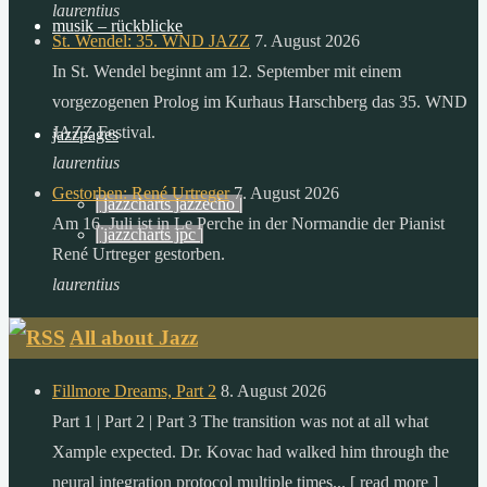
der
laurentius
musik – rückblicke
sonne,
St. Wendel: 35. WND JAZZ
7. August 2026
als
In St. Wendel beginnt am 12. September mit einem
die
vorgezogenen Prolog im Kurhaus Harschberg das 35. WND
menschheit
JAZZ Festival.
jazzpages
in
laurentius
einem
Gestorben: René Urtreger
7. August 2026
| jazzcharts jazzecho |
ganzen
Am 16. Juli ist in Le Perche in der Normandie der Pianist
| jazzcharts jpc |
jahr
René Urtreger gestorben.
verbraucht.
laurentius
zitat:
All about Jazz
dr.
gerhard
Fillmore Dreams, Part 2
8. August 2026
knie
Part 1 | Part 2 | Part 3 The transition was not at all what
desertec
Xample expected. Dr. Kovac had walked him through the
foundation
neural integration protocol multiple times... [ read more ]