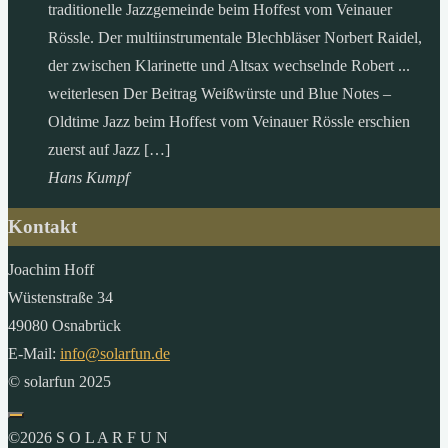
traditionelle Jazzgemeinde beim Hoffest vom Veinauer
Rössle. Der multiinstrumentale Blechbläser Norbert Raidel,
der zwischen Klarinette und Altsax wechselnde Robert ...
weiterlesen Der Beitrag Weißwürste und Blue Notes –
Oldtime Jazz beim Hoffest vom Veinauer Rössle erschien
zuerst auf Jazz […]
Hans Kumpf
Kontakt
Joachim Hoff
Wüstenstraße 34
49080 Osnabrück
E-Mail:
info@solarfun.de
© solarfun 2025
©2026 S O L A R F U N