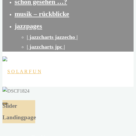
schon gesehen …?
musik – rückblicke
jazzpages
| jazzcharts jazzecho |
| jazzcharts jpc |
S
O
Slider
L
Landingpage
A