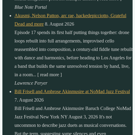
Blue Note Portal
Akusmi, Nelson Patton, arc rae, hackedepicciotto, Grateful
Dead and more
8. August 2026
Episode 17 spends its first half putting things together: drone
loops rebuilt into full arrangements, improvised cello
reassembled into composition, a century-old fiddle tune rebuilt
with dance and harmonics, before heading to Los Angeles for
a band that builds the same unresolved tension by hand, live,
in a room... [ read more ]
Lawrence Peryer
Bill Frisell and Ambrose Akinmusire at NoMad Jazz Festival
7. August 2026
Bill Frisell and Ambrose Akinmusire Baruch College NoMad
Jazz Festival New York NY August 3, 2026 It's not
uncommon to describe jazz duets as musical conversations.
But the term, suggesting some silences and even