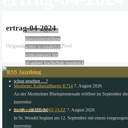
N
solaranlage in der wüste
die
wüsten
ertrag-04-2024
solardaten – ertrag
der
diagrammerstellung
erde
Originalgröße
1236 × 802
Pixel
wetter in osnabrück
empfangen
wetterstatonen brd
in
pv-anlage hochschule osnabrück
6
Jazzthing
stunden
mehr
schon gesehen …?
Monheim: Kulturraffinerie K714
7. August 2026
energie
An der Monheimer Rheinpromenade eröffnet im September die 
von
laurentius
der
musik – rückblicke
St. Wendel: 35. WND JAZZ
7. August 2026
sonne,
In St. Wendel beginnt am 12. September mit einem vorgezoge
als
laurentius