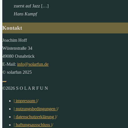
zuerst auf Jazz […]
Hans Kumpf
Kontakt
Joachim Hoff
Wüstenstraße 34
49080 Osnabrück
E-Mail:
info@solarfun.de
© solarfun 2025
©2026 S O L A R F U N
| impressum |
/
| nutzungsbedingungen |
/
| datenschutzerklärung |
/
| haftungsausschluss |
/