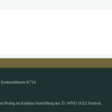
Kulturraffinerie K714.
nen Prolog im Kurhaus Harschberg das 35. WND JAZZ Festival.