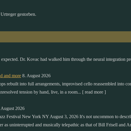
 Urtreger gestorben.
le expected. Dr. Kovac had walked him through the neural integration pro
ad and more
8. August 2026
loops rebuilt into full arrangements, improvised cello reassembled into c
resolved tension by hand, live, in a room... [ read more ]
. August 2026
z Festival New York NY August 3, 2026 It's not uncommon to describe 
nter as uninterrupted and musically telepathic as that of Bill Frisell a