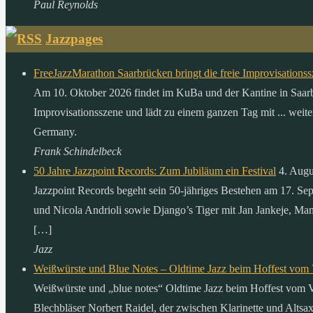
Paul Reynolds
Jazzpages
FreeJazzMarathon Saarbrücken bringt die freie Improvisation
Am 10. Oktober 2026 findet im KuBa und der Kantine in Saarbrüc
Improvisationsszene und lädt zu einem ganzen Tag mit ... weit
Germany.
Frank Schindelbeck
50 Jahre Jazzpoint Records: Zum Jubiläum ein Festival
4. Augu
Jazzpoint Records begeht sein 50-jähriges Bestehen am 17. Se
und Nicola Andrioli sowie Django’s Tiger mit Jan Jankeje, Man
[…]
Jazz
Weißwürste und Blue Notes – Oldtime Jazz beim Hoffest vom 
Weißwürste und „blue notes“ Oldtime Jazz beim Hoffest vom Ve
Blechbläser Norbert Raidel, der zwischen Klarinette und Alts