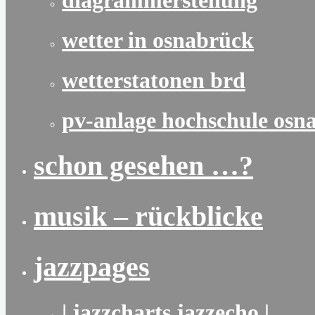
diagrammerstellung
wetter in osnabrück
wetterstatonen brd
pv-anlage hochschule osn
schon gesehen …?
musik – rückblicke
jazzpages
| jazzcharts jazzecho |