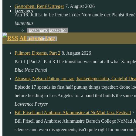
die
Gestorben: René Urtreger
7. August 2026
menschheit
jazzpages
Am 16. Juli ist in Le Perche in der Normandie der Pianist René
in
laurentius
einem
| jazzcharts jazzecho |
ganzen
All about Jazz
| jazzcharts jpc |
jahr
verbraucht.
Fillmore Dreams, Part 2
8. August 2026
zitat:
Part 1 | Part 2 | Part 3 The transition was not at all what Xamp
dr.
Blue Note Portal
gerhard
Akusmi, Nelson Patton, arc rae, hackedepicciotto, Grateful De
knie
Episode 17 spends its first half putting things together: drone 
desertec
before heading to Los Angeles for a band that builds the same un
foundation
Lawrence Peryer
Bill Frisell and Ambrose Akinmusire at NoMad Jazz Festival
7
Bill Frisell and Ambrose Akinmusire Baruch College NoMad Jaz
silences and even disagreements, isn't quite right for an encou