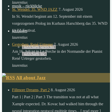
der
laurentius
musik – rückblicke
sonne,
St. Wendel: 35. WND JAZZ
7. August 2026
als
In St. Wendel beginnt am 12. September mit einem
die
vorgezogenen Prolog im Kurhaus Harschberg das 35. WND
menschheit
JAZZ Festival.
jazzpages
in
laurentius
einem
Gestorben: René Urtreger
7. August 2026
| jazzcharts jazzecho |
ganzen
Am 16. Juli ist in Le Perche in der Normandie der Pianist
| jazzcharts jpc |
jahr
René Urtreger gestorben.
verbraucht.
laurentius
zitat:
All about Jazz
dr.
gerhard
Fillmore Dreams, Part 2
8. August 2026
knie
Part 1 | Part 2 | Part 3 The transition was not at all what
desertec
Xample expected. Dr. Kovac had walked him through the
foundation
neural integration protocol multiple times... [ read more ]