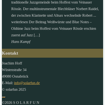
traditionelle Jazzgemeinde beim Hoffest vom Veinauer
Rössle. Der multiinstrumentale Blechbläser Norbert Raidel,
der zwischen Klarinette und Altsax wechselnde Robert ...
weiterlesen Der Beitrag Weißwürste und Blue Notes –
Oldtime Jazz beim Hoffest vom Veinauer Rössle erschien
zuerst auf Jazz […]
Hans Kumpf
Kontakt
Joachim Hoff
Wüstenstraße 34
49080 Osnabrück
E-Mail:
info@solarfun.de
© solarfun 2025
©2026 S O L A R F U N