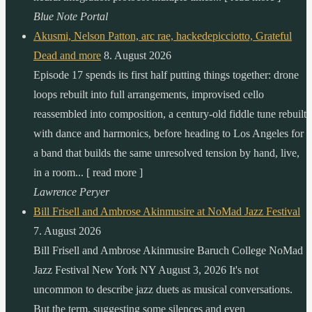
Blue Note Portal
Akusmi, Nelson Patton, arc rae, hackedepicciotto, Grateful
Dead and more
8. August 2026
Episode 17 spends its first half putting things together: drone
loops rebuilt into full arrangements, improvised cello
reassembled into composition, a century-old fiddle tune rebuilt
with dance and harmonics, before heading to Los Angeles for
a band that builds the same unresolved tension by hand, live,
in a room... [ read more ]
Lawrence Peryer
Bill Frisell and Ambrose Akinmusire at NoMad Jazz Festival
7. August 2026
Bill Frisell and Ambrose Akinmusire Baruch College NoMad
Jazz Festival New York NY August 3, 2026 It's not
uncommon to describe jazz duets as musical conversations.
But the term, suggesting some silences and even