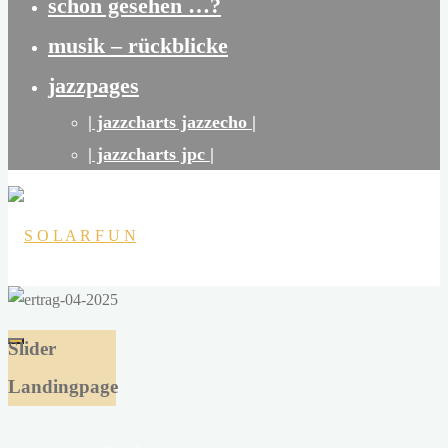
schon gesehen …?
musik – rückblicke
jazzpages
| jazzcharts jazzecho |
| jazzcharts jpc |
S
O
Slider
L
Landingpage
A