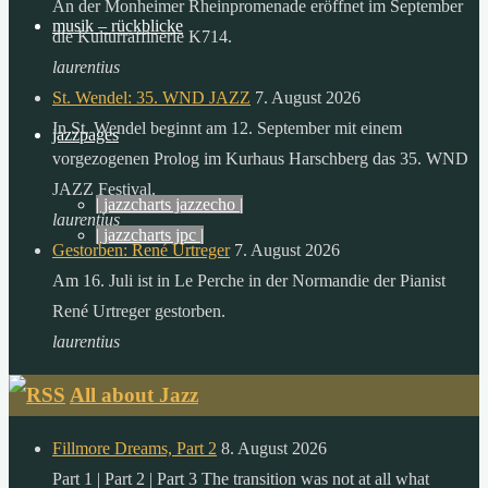
An der Monheimer Rheinpromenade eröffnet im September
der
musik – rückblicke
die Kulturraffinerie K714.
sonne,
laurentius
als
St. Wendel: 35. WND JAZZ
7. August 2026
die
In St. Wendel beginnt am 12. September mit einem
menschheit
jazzpages
vorgezogenen Prolog im Kurhaus Harschberg das 35. WND
in
JAZZ Festival.
einem
| jazzcharts jazzecho |
laurentius
ganzen
| jazzcharts jpc |
Gestorben: René Urtreger
7. August 2026
jahr
Am 16. Juli ist in Le Perche in der Normandie der Pianist
verbraucht.
René Urtreger gestorben.
zitat:
laurentius
dr.
gerhard
All about Jazz
knie
desertec
Fillmore Dreams, Part 2
8. August 2026
foundation
Part 1 | Part 2 | Part 3 The transition was not at all what