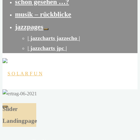
schon gesehen …?
musik – rückblicke
jazzpages
| jazzcharts jazzecho |
| jazzcharts jpc |
S
O
Slider
L
Landingpage
A