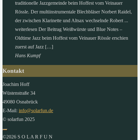
traditionelle Jazzgemeinde beim Hoffest vom Veinauer
Rössle. Der multiinstrumentale Blechbläser Norbert Raidel,
der zwischen Klarinette und Altsax wechselnde Robert ...
weiterlesen Der Beitrag Weißwürste und Blue Notes –
Oldtime Jazz beim Hoffest vom Veinauer Rössle erschien
zuerst auf Jazz […]
Hans Kumpf
Kontakt
Joachim Hoff
Wüstenstraße 34
49080 Osnabrück
E-Mail:
info@solarfun.de
© solarfun 2025
©2026 S O L A R F U N