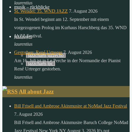
der
laurentius
musik – rückblicke
sonne,
St. Wendel: 35. WND JAZZ
7. August 2026
als
In St. Wendel beginnt am 12. September mit einem
die
vorgezogenen Prolog im Kurhaus Harschberg das 35. WND
menschheit
JAZZ Festival.
jazzpages
in
laurentius
einem
Gestorben: René Urtreger
7. August 2026
| jazzcharts jazzecho |
ganzen
Am 16. Juli ist in Le Perche in der Normandie der Pianist
| jazzcharts jpc |
jahr
René Urtreger gestorben.
verbraucht.
laurentius
zitat:
All about Jazz
dr.
gerhard
Bill Frisell and Ambrose Akinmusire at NoMad Jazz Festival
knie
7. August 2026
desertec
Bill Frisell and Ambrose Akinmusire Baruch College NoMad
foundation
Jazz Festival New York NY August 3, 2026 It's not