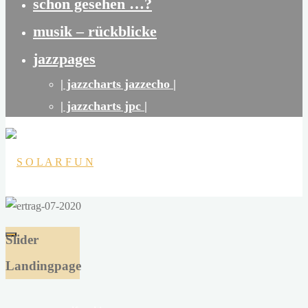
schon gesehen …?
musik – rückblicke
jazzpages
| jazzcharts jazzecho |
| jazzcharts jpc |
S
O
Slider
L
Landingpage
A