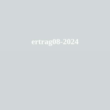
ertrag08-2024