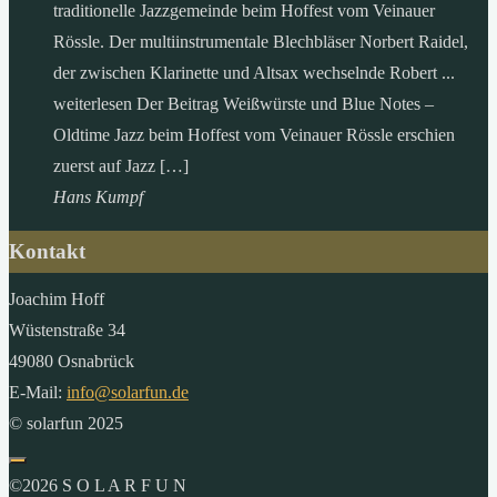
traditionelle Jazzgemeinde beim Hoffest vom Veinauer
Rössle. Der multiinstrumentale Blechbläser Norbert Raidel,
der zwischen Klarinette und Altsax wechselnde Robert ...
weiterlesen Der Beitrag Weißwürste und Blue Notes –
Oldtime Jazz beim Hoffest vom Veinauer Rössle erschien
zuerst auf Jazz […]
Hans Kumpf
Kontakt
Joachim Hoff
Wüstenstraße 34
49080 Osnabrück
E-Mail:
info@solarfun.de
© solarfun 2025
©2026 S O L A R F U N