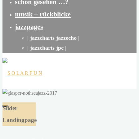
schon gesehen …?
musik – rückblicke
jazzpages
| jazzcharts jazzecho |
| jazzcharts jpc |
S
O
Slider
L
Landingpage
A