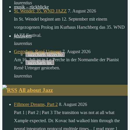
der
laurentius
musik – rückblicke
sonne,
St. Wendel: 35. WND JAZZ
7. August 2026
als
In St. Wendel beginnt am 12. September mit einem
die
vorgezogenen Prolog im Kurhaus Harschberg das 35. WND
menschheit
JAZZ Festival.
jazzpages
in
laurentius
einem
Gestorben: René Urtreger
7. August 2026
| jazzcharts jazzecho |
ganzen
Am 16. Juli ist in Le Perche in der Normandie der Pianist
| jazzcharts jpc |
jahr
René Urtreger gestorben.
verbraucht.
laurentius
zitat:
All about Jazz
dr.
gerhard
Fillmore Dreams, Part 2
8. August 2026
knie
Part 1 | Part 2 | Part 3 The transition was not at all what
desertec
Xample expected. Dr. Kovac had walked him through the
foundation
neural integration protocol multiple times... [ read more ]