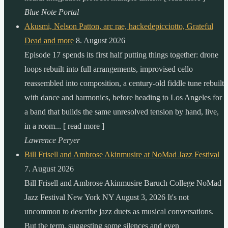
Blue Note Portal
Akusmi, Nelson Patton, arc rae, hackedepicciotto, Grateful
Dead and more
8. August 2026
Episode 17 spends its first half putting things together: drone
loops rebuilt into full arrangements, improvised cello
reassembled into composition, a century-old fiddle tune rebuilt
with dance and harmonics, before heading to Los Angeles for
a band that builds the same unresolved tension by hand, live,
in a room... [ read more ]
Lawrence Peryer
Bill Frisell and Ambrose Akinmusire at NoMad Jazz Festival
7. August 2026
Bill Frisell and Ambrose Akinmusire Baruch College NoMad
Jazz Festival New York NY August 3, 2026 It's not
uncommon to describe jazz duets as musical conversations.
But the term, suggesting some silences and even