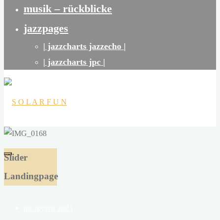
musik – rückblicke
jazzpages
| jazzcharts jazzecho |
| jazzcharts jpc |
S
O
Slider
L
Landingpage
A
R
me myself and i