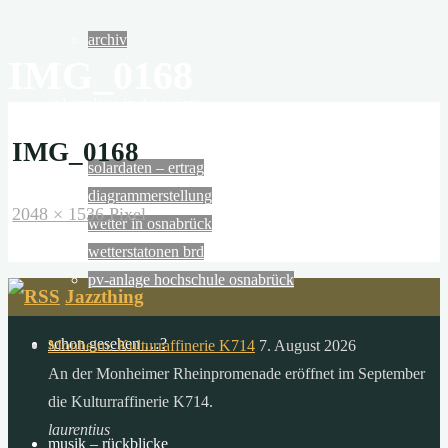
F
archiv
U
IMG_0168
N
solaranlage in der wüste
die
IMG_0168
wüsten
solardaten – ertrag
der
diagrammerstellung
erde
Originalgröße
2048 × 1536
Pixel
wetter in osnabrück
empfangen
wetterstatonen brd
in
pv-anlage hochschule osnabrück
6
Jazzthing
stunden
mehr
schon gesehen …?
Monheim: Kulturraffinerie K714
7. August 2026
energie
An der Monheimer Rheinpromenade eröffnet im September
von
die Kulturraffinerie K714.
der
laurentius
musik – rückblicke