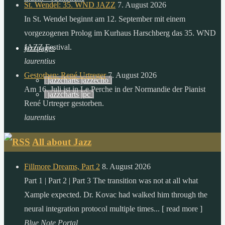
sonne,
St. Wendel: 35. WND JAZZ
7. August 2026
als
In St. Wendel beginnt am 12. September mit einem
die
vorgezogenen Prolog im Kurhaus Harschberg das 35. WND
menschheit
JAZZ Festival.
jazzpages
in
laurentius
einem
Gestorben: René Urtreger
7. August 2026
| jazzcharts jazzecho |
ganzen
Am 16. Juli ist in Le Perche in der Normandie der Pianist
| jazzcharts jpc |
jahr
René Urtreger gestorben.
verbraucht.
laurentius
zitat:
All about Jazz
dr.
gerhard
Fillmore Dreams, Part 2
8. August 2026
knie
Part 1 | Part 2 | Part 3 The transition was not at all what
desertec
Xample expected. Dr. Kovac had walked him through the
foundation
neural integration protocol multiple times... [ read more ]
Blue Note Portal