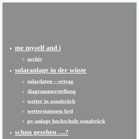
Zum
Inhalt
springen
me myself and i
archiv
solaranlage in der wüste
solardaten – ertrag
diagrammerstellung
wetter in osnabrück
wetterstatonen brd
pv-anlage hochschule osnabrück
schon gesehen …?