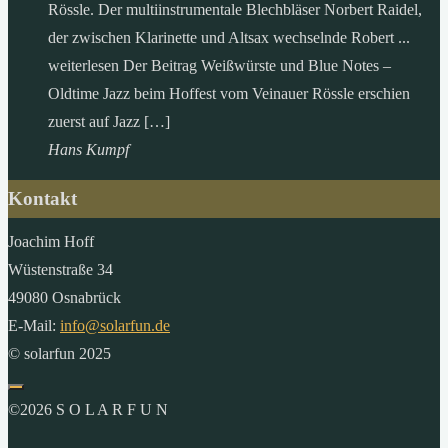
Rössle. Der multiinstrumentale Blechbläser Norbert Raidel,
der zwischen Klarinette und Altsax wechselnde Robert ...
weiterlesen Der Beitrag Weißwürste und Blue Notes –
Oldtime Jazz beim Hoffest vom Veinauer Rössle erschien
zuerst auf Jazz […]
Hans Kumpf
Kontakt
Joachim Hoff
Wüstenstraße 34
49080 Osnabrück
E-Mail:
info@solarfun.de
© solarfun 2025
©2026 S O L A R F U N