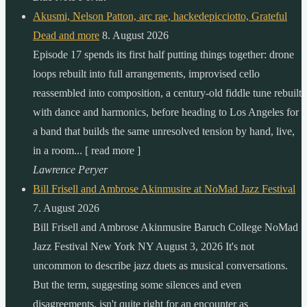
Akusmi, Nelson Patton, arc rae, hackedepicciotto, Grateful
Dead and more
8. August 2026
Episode 17 spends its first half putting things together: drone
loops rebuilt into full arrangements, improvised cello
reassembled into composition, a century-old fiddle tune rebuilt
with dance and harmonics, before heading to Los Angeles for
a band that builds the same unresolved tension by hand, live,
in a room... [ read more ]
Lawrence Peryer
Bill Frisell and Ambrose Akinmusire at NoMad Jazz Festival
7. August 2026
Bill Frisell and Ambrose Akinmusire Baruch College NoMad
Jazz Festival New York NY August 3, 2026 It's not
uncommon to describe jazz duets as musical conversations.
But the term, suggesting some silences and even
disagreements, isn't quite right for an encounter as