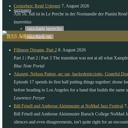
die
Gestorben: René Urtreger
7. August 2026
menschheit
jazzpages
Am 16. Juli ist in Le Perche in der Normandie der Pianist René
in
laurentius
einem
| jazzcharts jazzecho |
ganzen
All about Jazz
| jazzcharts jpc |
jahr
verbraucht.
Fillmore Dreams, Part 2
8. August 2026
zitat:
Part 1 | Part 2 | Part 3 The transition was not at all what Xamp
dr.
Blue Note Portal
gerhard
Akusmi, Nelson Patton, arc rae, hackedepicciotto, Grateful De
knie
Episode 17 spends its first half putting things together: drone 
desertec
before heading to Los Angeles for a band that builds the same un
foundation
Lawrence Peryer
Bill Frisell and Ambrose Akinmusire at NoMad Jazz Festival
7
Bill Frisell and Ambrose Akinmusire Baruch College NoMad Jaz
silences and even disagreements, isn't quite right for an encou