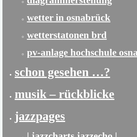
diagrammerstellung
wetter in osnabrück
wetterstatonen brd
pv-anlage hochschule osn
schon gesehen …?
musik – rückblicke
jazzpages
| jazzcharts jazzecho |