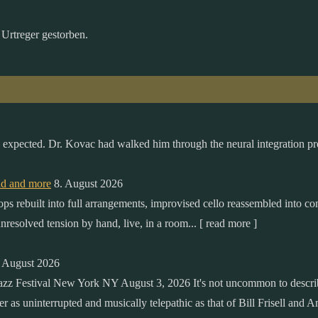
 Urtreger gestorben.
le expected. Dr. Kovac had walked him through the neural integration pro
ad and more
8. August 2026
loops rebuilt into full arrangements, improvised cello reassembled into c
resolved tension by hand, live, in a room... [ read more ]
. August 2026
z Festival New York NY August 3, 2026 It's not uncommon to describe 
nter as uninterrupted and musically telepathic as that of Bill Frisell a