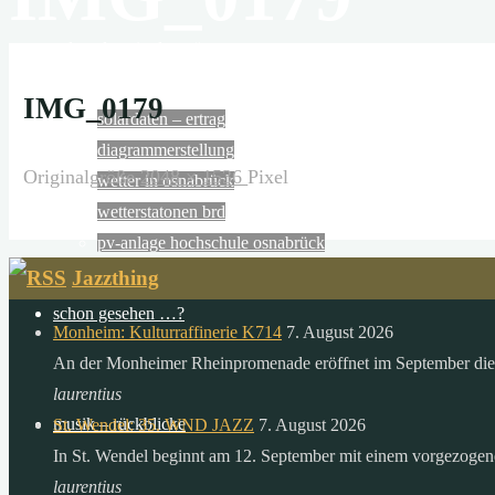
N
solaranlage in der wüste
die
wüsten
IMG_0179
solardaten – ertrag
der
diagrammerstellung
erde
Originalgröße
2048 × 1536
Pixel
wetter in osnabrück
empfangen
wetterstatonen brd
in
pv-anlage hochschule osnabrück
6
Jazzthing
stunden
mehr
schon gesehen …?
Monheim: Kulturraffinerie K714
7. August 2026
energie
An der Monheimer Rheinpromenade eröffnet im September die 
von
laurentius
der
musik – rückblicke
St. Wendel: 35. WND JAZZ
7. August 2026
sonne,
In St. Wendel beginnt am 12. September mit einem vorgezoge
als
laurentius