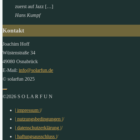
zuerst auf Jazz […]
Hans Kumpf
Kontakt
Joachim Hoff
Wüstenstraße 34
49080 Osnabrück
E-Mail:
info@solarfun.de
© solarfun 2025
©2026 S O L A R F U N
| impressum |
/
| nutzungsbedingungen |
/
| datenschutzerklärung |
/
| haftungsausschluss |
/