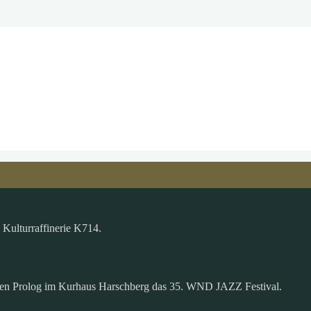
Kulturraffinerie K714.
nen Prolog im Kurhaus Harschberg das 35. WND JAZZ Festival.