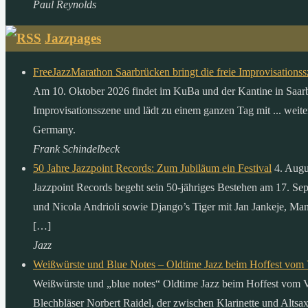
Paul Reynolds
Jazzpages
FreeJazzMarathon Saarbrücken bringt die freie Improvisation
Am 10. Oktober 2026 findet im KuBa und der Kantine in Saarbrüc
Improvisationsszene und lädt zu einem ganzen Tag mit ... weit
Germany.
Frank Schindelbeck
50 Jahre Jazzpoint Records: Zum Jubiläum ein Festival
4. Augu
Jazzpoint Records begeht sein 50-jähriges Bestehen am 17. Se
und Nicola Andrioli sowie Django’s Tiger mit Jan Jankeje, Man
[…]
Jazz
Weißwürste und Blue Notes – Oldtime Jazz beim Hoffest vom 
Weißwürste und „blue notes“ Oldtime Jazz beim Hoffest vom Ve
Blechbläser Norbert Raidel, der zwischen Klarinette und Alts