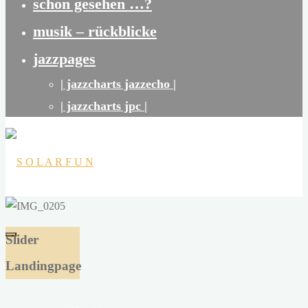
schon gesehen …?
musik – rückblicke
jazzpages
| jazzcharts jazzecho |
| jazzcharts jpc |
S
O
Slider
L
Landingpage
A