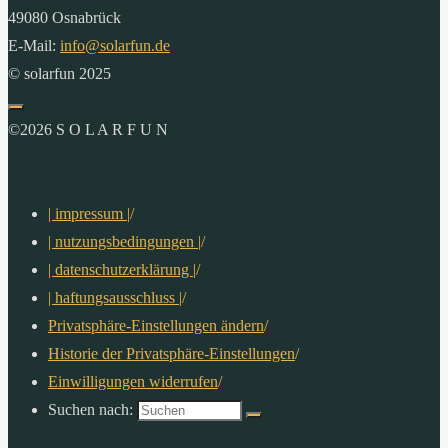
49080 Osnabrück
E-Mail:
info@solarfun.de
© solarfun 2025
©2026 S O L A R F U N
| impressum |
/
| nutzungsbedingungen |
/
| datenschutzerklärung |
/
| haftungsausschluss |
/
Privatsphäre-Einstellungen ändern
/
Historie der Privatsphäre-Einstellungen
/
Einwilligungen widerrufen
/
Suchen nach: