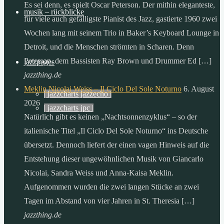
der
Es sei denn, es spielt Oscar Peterson. Der mithin eleganteste,
musik – rückblicke
sonne,
für viele auch gefälligste Pianist des Jazz, gastierte 1960 zwei
als
Wochen lang mit seinem Trio in Baker’s Keyboard Lounge in
die
Detroit, und die Menschen strömten in Scharen. Denn
menschheit
Peterson, dem Bassisten Ray Brown und Drummer Ed […]
jazzpages
in
jazzthing.de
einem
Meklin Nicolai Weiss – Il Ciclo Del Sole Noturno
6. August
| jazzcharts jazzecho |
ganzen
2026
| jazzcharts jpc |
jahr
Natürlich gibt es keinen „Nachtsonnenzyklus“ – so der
verbraucht.
italienische Titel „Il Ciclo Del Sole Noturno“ ins Deutsche
zitat:
übersetzt. Dennoch liefert der einen vagen Hinweis auf die
dr.
Entstehung dieser ungewöhnlichen Musik von Giancarlo
gerhard
Nicolai, Sandra Weiss und Anna-Kaisa Meklin.
knie
Aufgenommen wurden die zwei langen Stücke an zwei
desertec
Tagen im Abstand von vier Jahren in St. Theresia […]
foundation
jazzthing.de