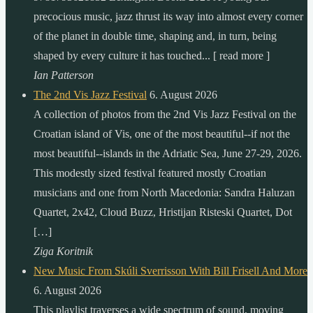
precocious music, jazz thrust its way into almost every corner
of the planet in double time, shaping and, in turn, being
shaped by every culture it has touched... [ read more ]
Ian Patterson
The 2nd Vis Jazz Festival
6. August 2026
A collection of photos from the 2nd Vis Jazz Festival on the
Croatian island of Vis, one of the most beautiful--if not the
most beautiful--islands in the Adriatic Sea, June 27-29, 2026.
This modestly sized festival featured mostly Croatian
musicians and one from North Macedonia: Sandra Haluzan
Quartet, 2x42, Cloud Buzz, Hristijan Risteski Quartet, Dot
[…]
Ziga Koritnik
New Music From Skúli Sverrisson With Bill Frisell And More
6. August 2026
This playlist traverses a wide spectrum of sound, moving