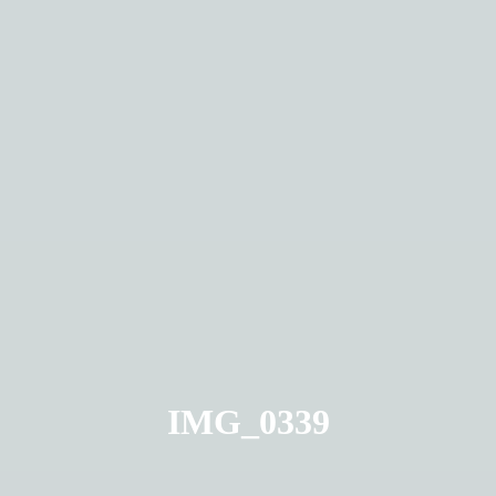
IMG_0339