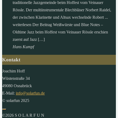
traditionelle Jazzgemeinde beim Hoffest vom Veinauer
Rössle. Der multiinstrumentale Blechbläser Norbert Raidel,
der zwischen Klarinette und Altsax wechselnde Robert ...
weiterlesen Der Beitrag Weißwürste und Blue Notes –
Oldtime Jazz beim Hoffest vom Veinauer Rössle erschien
zuerst auf Jazz […]
Hans Kumpf
Kontakt
Joachim Hoff
Wüstenstraße 34
49080 Osnabrück
E-Mail:
info@solarfun.de
© solarfun 2025
©2026 S O L A R F U N