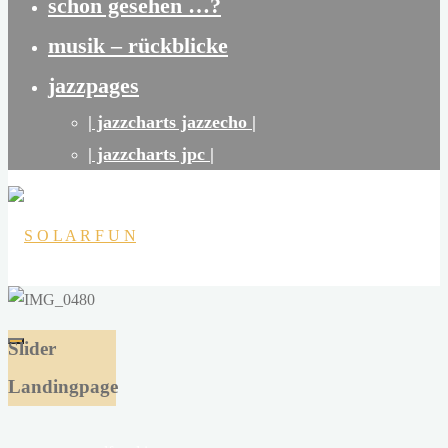
schon gesehen …?
musik – rückblicke
jazzpages
| jazzcharts jazzecho |
| jazzcharts jpc |
S
O
Slider
L
Landingpage
A