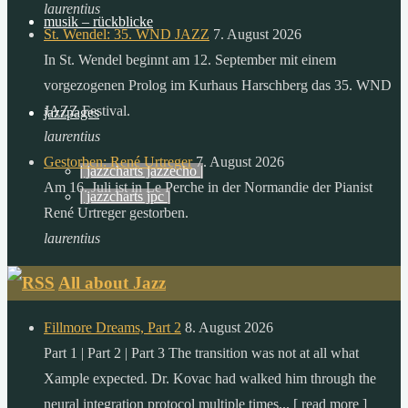
der
laurentius
musik – rückblicke
sonne,
St. Wendel: 35. WND JAZZ
7. August 2026
als
In St. Wendel beginnt am 12. September mit einem
die
vorgezogenen Prolog im Kurhaus Harschberg das 35. WND
menschheit
JAZZ Festival.
jazzpages
in
laurentius
einem
Gestorben: René Urtreger
7. August 2026
| jazzcharts jazzecho |
ganzen
Am 16. Juli ist in Le Perche in der Normandie der Pianist
| jazzcharts jpc |
jahr
René Urtreger gestorben.
verbraucht.
laurentius
zitat:
All about Jazz
dr.
gerhard
Fillmore Dreams, Part 2
8. August 2026
knie
Part 1 | Part 2 | Part 3 The transition was not at all what
desertec
Xample expected. Dr. Kovac had walked him through the
foundation
neural integration protocol multiple times... [ read more ]