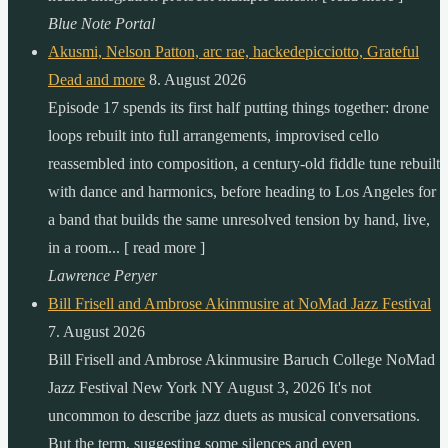
Blue Note Portal
Akusmi, Nelson Patton, arc rae, hackedepicciotto, Grateful
Dead and more
8. August 2026
Episode 17 spends its first half putting things together: drone
loops rebuilt into full arrangements, improvised cello
reassembled into composition, a century-old fiddle tune rebuilt
with dance and harmonics, before heading to Los Angeles for
a band that builds the same unresolved tension by hand, live,
in a room... [ read more ]
Lawrence Peryer
Bill Frisell and Ambrose Akinmusire at NoMad Jazz Festival
7. August 2026
Bill Frisell and Ambrose Akinmusire Baruch College NoMad
Jazz Festival New York NY August 3, 2026 It's not
uncommon to describe jazz duets as musical conversations.
But the term, suggesting some silences and even