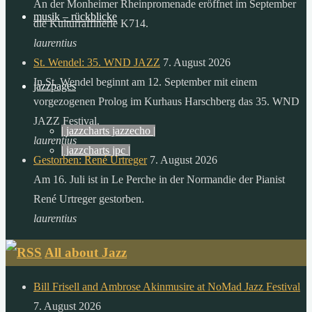
An der Monheimer Rheinpromenade eröffnet im September
der
musik – rückblicke
die Kulturraffinerie K714.
sonne,
laurentius
als
St. Wendel: 35. WND JAZZ
7. August 2026
die
In St. Wendel beginnt am 12. September mit einem
menschheit
jazzpages
vorgezogenen Prolog im Kurhaus Harschberg das 35. WND
in
JAZZ Festival.
einem
| jazzcharts jazzecho |
laurentius
ganzen
| jazzcharts jpc |
Gestorben: René Urtreger
7. August 2026
jahr
Am 16. Juli ist in Le Perche in der Normandie der Pianist
verbraucht.
René Urtreger gestorben.
zitat:
laurentius
dr.
gerhard
All about Jazz
knie
desertec
Bill Frisell and Ambrose Akinmusire at NoMad Jazz Festival
foundation
7. August 2026