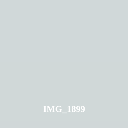
IMG_1899