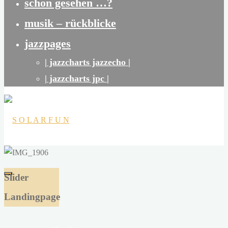
schon gesehen …?
musik – rückblicke
jazzpages
| jazzcharts jazzecho |
| jazzcharts jpc |
S
O
Slider
L
Landingpage
A