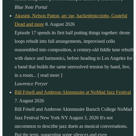
Blue Note Portal
Akusmi, Nelson Patton, arc rae, hackedepicciotto, Grateful
Dead and more
8. August 2026
Episode 17 spends its first half putting things together: drone
loops rebuilt into full arrangements, improvised cello
reassembled into composition, a century-old fiddle tune rebuilt
with dance and harmonics, before heading to Los Angeles for
a band that builds the same unresolved tension by hand, live,
in a room... [ read more ]
Lawrence Peryer
Bill Frisell and Ambrose Akinmusire at NoMad Jazz Festival
7. August 2026
Bill Frisell and Ambrose Akinmusire Baruch College NoMad
Jazz Festival New York NY August 3, 2026 It's not
uncommon to describe jazz duets as musical conversations.
But the term, suggesting some silences and even