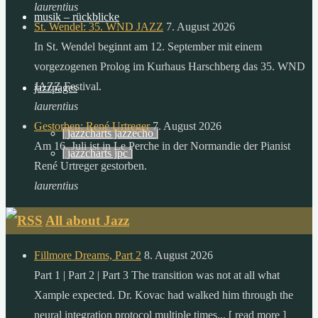
der
laurentius
musik – rückblicke
sonne,
St. Wendel: 35. WND JAZZ
7. August 2026
als
In St. Wendel beginnt am 12. September mit einem
die
vorgezogenen Prolog im Kurhaus Harschberg das 35. WND
menschheit
JAZZ Festival.
jazzpages
in
laurentius
einem
Gestorben: René Urtreger
7. August 2026
| jazzcharts jazzecho |
ganzen
Am 16. Juli ist in Le Perche in der Normandie der Pianist
| jazzcharts jpc |
jahr
René Urtreger gestorben.
verbraucht.
laurentius
zitat:
All about Jazz
dr.
gerhard
Fillmore Dreams, Part 2
8. August 2026
knie
Part 1 | Part 2 | Part 3 The transition was not at all what
desertec
Xample expected. Dr. Kovac had walked him through the
foundation
neural integration protocol multiple times... [ read more ]