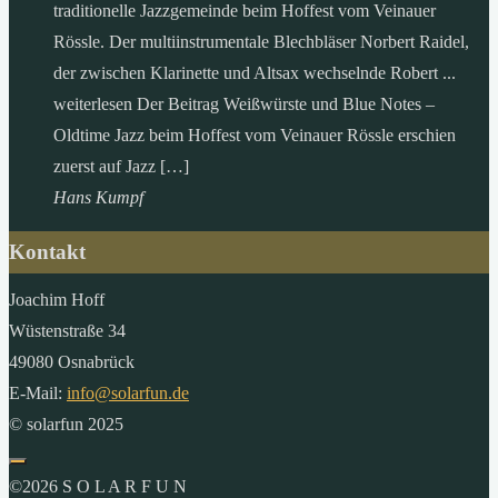
traditionelle Jazzgemeinde beim Hoffest vom Veinauer
Rössle. Der multiinstrumentale Blechbläser Norbert Raidel,
der zwischen Klarinette und Altsax wechselnde Robert ...
weiterlesen Der Beitrag Weißwürste und Blue Notes –
Oldtime Jazz beim Hoffest vom Veinauer Rössle erschien
zuerst auf Jazz […]
Hans Kumpf
Kontakt
Joachim Hoff
Wüstenstraße 34
49080 Osnabrück
E-Mail:
info@solarfun.de
© solarfun 2025
©2026 S O L A R F U N