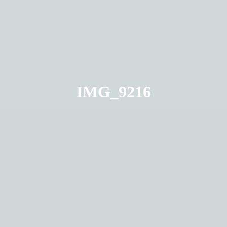
IMG_9216