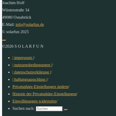
Joachim Hoff
Wüstenstraße 34
49080 Osnabrück
E-Mail:
info@solarfun.de
© solarfun 2025
©2026 S O L A R F U N
| impressum |
/
| nutzungsbedingungen |
/
| datenschutzerklärung |
/
| haftungsausschluss |
/
Privatsphäre-Einstellungen ändern
/
Historie der Privatsphäre-Einstellungen
/
Einwilligungen widerrufen
/
Suchen nach: