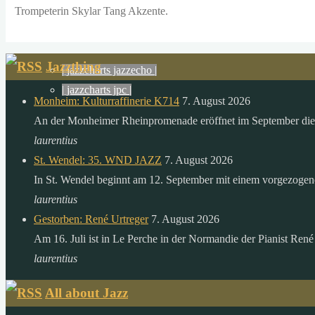
die
Trompeterin Skylar Tang Akzente.
menschheit
jazzpages
in
einem
Jazzthing
| jazzcharts jazzecho |
ganzen
| jazzcharts jpc |
Monheim: Kulturraffinerie K714
7. August 2026
jahr
An der Monheimer Rheinpromenade eröffnet im September die 
verbraucht.
laurentius
zitat:
St. Wendel: 35. WND JAZZ
7. August 2026
dr.
In St. Wendel beginnt am 12. September mit einem vorgezoge
gerhard
laurentius
knie
Gestorben: René Urtreger
7. August 2026
desertec
Am 16. Juli ist in Le Perche in der Normandie der Pianist René
foundation
laurentius
All about Jazz