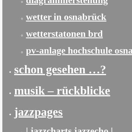
diagrammerstellung
wetter in osnabrück
wetterstatonen brd
pv-anlage hochschule osn
schon gesehen …?
musik – rückblicke
jazzpages
| jazzcharts jazzecho |