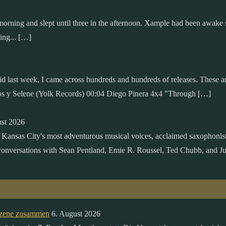
 morning and slept until three in the afternoon. Xample had been awake 
ing... […]
 said last week, I came across hundreds and hundreds of releases. These 
os y Selene (Yolk Records) 00:04 Diego Pinera 4x4 "Through […]
ust 2026
f Kansas City's most adventurous musical voices, acclaimed saxophonis
 conversations with Sean Pentland, Emie R. Roussel, Ted Chubb, and Ju
sszene zusammen
6. August 2026