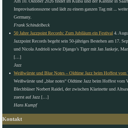
Am 10. Oktober 2026 findet im KuBa und der Kantine in Saarbrüc
Improvisationsszene und lädt zu einem ganzen Tag mit ... weit
Germany.
Frank Schindelbeck
50 Jahre Jazzpoint Records: Zum Jubiläum ein Festival
4. Augu
Jazzpoint Records begeht sein 50-jähriges Bestehen am 17. Se
und Nicola Andrioli sowie Django’s Tiger mit Jan Jankeje, Man
[…]
Jazz
Weißwürste und Blue Notes – Oldtime Jazz beim Hoffest vom 
Weißwürste und „blue notes“ Oldtime Jazz beim Hoffest vom Ve
Blechbläser Norbert Raidel, der zwischen Klarinette und Alts
zuerst auf Jazz […]
Hans Kumpf
Kontakt