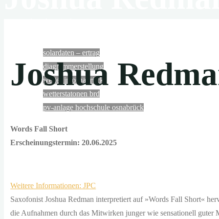
N
solaranlage in der wüste
die
wüsten
solardaten – ertrag
der
Joshua Redma
diagrammerstellung
erde
wetter in osnabrück
empfangen
wetterstatonen brd
in
pv-anlage hochschule osnabrück
6
stunden
Words Fall Short
mehr
schon gesehen …?
Erscheinungstermin: 20.06.2025
energie
von
der
Weitere Informationen: JPC
musik – rückblicke
sonne,
Saxofonist Joshua Redman interpretiert auf »Words Fall Short« herv
als
die Aufnahmen durch das Mitwirken junger wie sensationell guter M