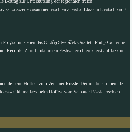
s Beitrag zur Unterstützung der regionalen freien
ovisationsszene zusammen erschien zuerst auf Jazz in Deutschland /
 Programm stehen das Ondřej Štveráček Quartett, Philip Catherine
nt Records: Zum Jubiläum ein Festival erschien zuerst auf Jazz in
emeinde beim Hoffest vom Veinauer Rössle. Der multiinstrumentale
Notes – Oldtime Jazz beim Hoffest vom Veinauer Rössle erschien