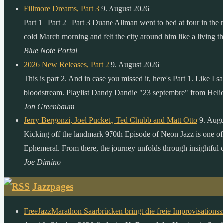
Fillmore Dreams, Part 3
9. August 2026
Part 1 | Part 2 | Part 3 Duane Allman went to bed at four in the
cold March morning and felt the city around him like a living th
Blue Note Portal
2026 New Releases, Part 2
9. August 2026
This is part 2. And in case you missed it, here's Part 1. Like I
bloodstream. Playlist Dandy Dandie "23 septembre" from Heli
Jon Greenbaum
Jerry Bergonzi, Joel Puckett, Ted Chubb and Matt Otto
9. Aug
Kicking off the landmark 970th Episode of Neon Jazz is one o
Ephemeral. From there, the journey unfolds through insightful
Joe Dimino
Jazzpages
FreeJazzMarathon Saarbrücken bringt die freie Improvisation