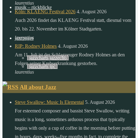
der
laurentius
musik – rückblicke
sonne,
Köln: KLAENG Festival 2026
4. August 2026
als
Auch 2026 findet das KLAENG Festival statt, diesmal vom
die
20. bis 22. November im Kölner Stadtgarten.
menschheit
laurentius
jazzpages
in
RIP: Rodney Holmes
4. August 2026
einem
Am 11. Juli ist der Schlagzeuger Rodney Holmes an den
| jazzcharts jazzecho |
ganzen
Folgen seiner Krebserkrankung gestorben.
| jazzcharts jpc |
jahr
laurentius
verbraucht.
All about Jazz
zitat:
dr.
Steve Swallow: Music Is Elemental
5. August 2026
gerhard
For esteemed composer and bassist Steve Swallow, writing
knie
music is a long, sometimes arduous process that typically
desertec
begins with only a cup of coffee in the morning before putting
foundation
in hours, days, weeks--five months in fact, to complete the