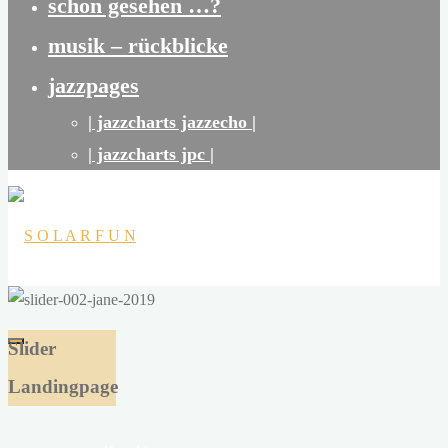
schon gesehen …?
musik – rückblicke
jazzpages
| jazzcharts jazzecho |
| jazzcharts jpc |
S
O
Slider
L
Landingpage
A