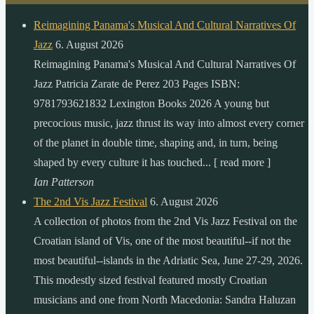
Reimagining Panama's Musical And Cultural Narratives Of
Jazz
6. August 2026
Reimagining Panama's Musical And Cultural Narratives Of
Jazz Patricia Zarate de Perez 203 Pages ISBN:
9781793621832 Lexington Books 2026 A young but
precocious music, jazz thrust its way into almost every corner
of the planet in double time, shaping and, in turn, being
shaped by every culture it has touched... [ read more ]
Ian Patterson
The 2nd Vis Jazz Festival
6. August 2026
A collection of photos from the 2nd Vis Jazz Festival on the
Croatian island of Vis, one of the most beautiful--if not the
most beautiful--islands in the Adriatic Sea, June 27-29, 2026.
This modestly sized festival featured mostly Croatian
musicians and one from North Macedonia: Sandra Haluzan