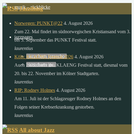
der
musik – rückblicke
Jazzthing
sonne,
als
Norwegen: PUNKT@22
4. August 2026
die
Zum 22. Mal findet im südnorwegischen Kristiansand vom 3.
menschheit
jazzpages
bis 5. September das PUNKT Festival statt.
in
laurentius
einem
| jazzcharts jazzecho |
Köln: KLAENG Festival 2026
4. August 2026
ganzen
| jazzcharts jpc |
Auch 2026 findet das KLAENG Festival statt, diesmal vom
jahr
20. bis 22. November im Kölner Stadtgarten.
verbraucht.
laurentius
zitat:
RIP: Rodney Holmes
4. August 2026
dr.
Am 11. Juli ist der Schlagzeuger Rodney Holmes an den
gerhard
Folgen seiner Krebserkrankung gestorben.
knie
laurentius
desertec
foundation
All about Jazz