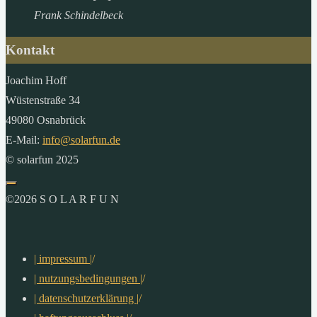
Frank Schindelbeck
Kontakt
Joachim Hoff
Wüstenstraße 34
49080 Osnabrück
E-Mail:
info@solarfun.de
© solarfun 2025
©2026 S O L A R F U N
| impressum |
/
| nutzungsbedingungen |
/
| datenschutzerklärung |
/