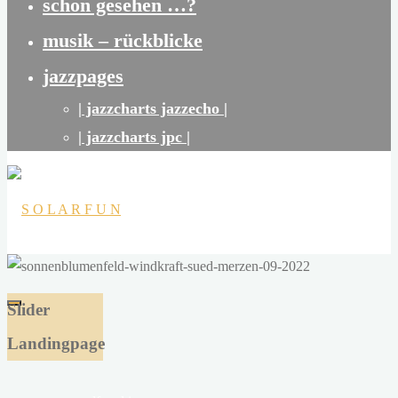
schon gesehen …?
musik – rückblicke
jazzpages
| jazzcharts jazzecho |
| jazzcharts jpc |
S
O
Slider
L
Landingpage
A