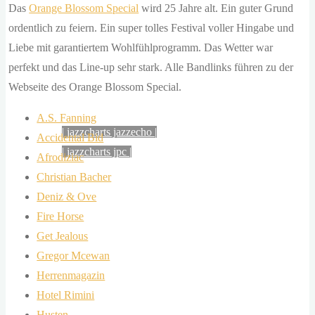
der
Das
Orange Blossom Special
wird 25 Jahre alt. Ein guter Grund
musik – rückblicke
sonne,
ordentlich zu feiern. Ein super tolles Festival voller Hingabe und
als
Liebe mit garantiertem Wohlfühlprogramm. Das Wetter war
die
perfekt und das Line-up sehr stark. Alle Bandlinks führen zu der
menschheit
jazzpages
Webseite des Orange Blossom Special.
in
A.S. Fanning
einem
| jazzcharts jazzecho |
Accidental Bid
ganzen
| jazzcharts jpc |
Afrodiziac
jahr
Christian Bacher
verbraucht.
Deniz & Ove
zitat:
Fire Horse
dr.
Get Jealous
gerhard
Gregor Mcewan
knie
Herrenmagazin
desertec
Hotel Rimini
foundation
Husten