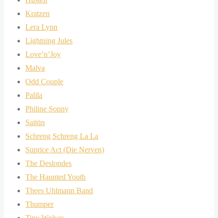
Kratzen
Lera Lynn
Lightning Jules
Love’n’Joy
Malva
Odd Couple
Palila
Philine Sonny
Saitün
Schreng Schreng La La
Suprice Act (Die Nerven)
The Deslondes
The Haunted Youth
Thees Uhlmann Band
Thumper
Tiny Wolves