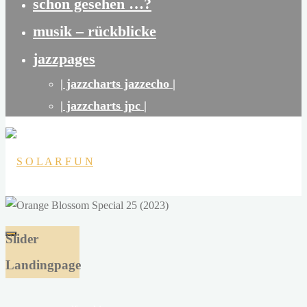
schon gesehen …?
musik – rückblicke
jazzpages
| jazzcharts jazzecho |
| jazzcharts jpc |
S
O
Slider
L
Landingpage
A