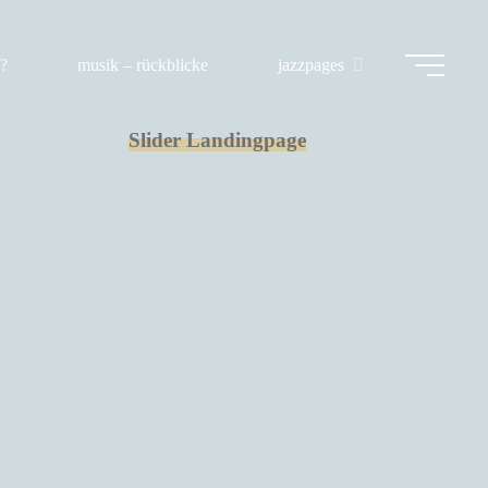
?
musik – rückblicke
jazzpages
Slider Landingpage