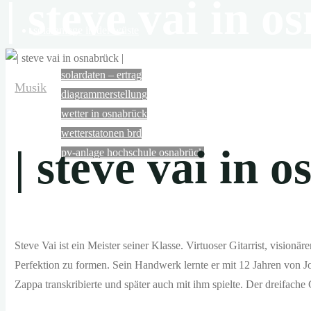
| steve vai in o
N
solaranlage in der wüste
die
wüsten
solardaten – ertrag
der
Musik
diagrammerstellung
erde
wetter in osnabrück
empfangen
wetterstatonen brd
in
| steve vai in 
pv-anlage hochschule osnabrück
6
stunden
mehr
schon gesehen …?
energie
von
Steve Vai ist ein Meister seiner Klasse. Virtuoser Gitarrist, visio
der
Perfektion zu formen. Sein Handwerk lernte er mit 12 Jahren von Jo
musik – rückblicke
sonne,
Zappa transkribierte und später auch mit ihm spielte. Der dreifa
als