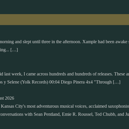
 morning and slept until three in the afternoon. Xample had been awake 
ing... […]
 said last week, I came across hundreds and hundreds of releases. These 
os y Selene (Yolk Records) 00:04 Diego Pinera 4x4 "Through […]
ust 2026
f Kansas City's most adventurous musical voices, acclaimed saxophonis
 conversations with Sean Pentland, Emie R. Roussel, Ted Chubb, and Ju