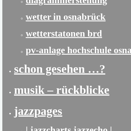
diagrammerstellung
wetter in osnabrück
wetterstatonen brd
pv-anlage hochschule osn
schon gesehen …?
musik – rückblicke
jazzpages
| jazzcharts jazzecho |