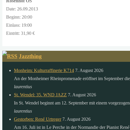
Rosenhof OS
Date: 26.09.2013
Beginn: 20:00
Einlass: 19:00
Eintritt: 31,90 €
Jazzthing
Monheim: Kulturraffinerie K714
7. August 2026
An der Monheimer Rheinpromenade eröffnet im September die 
laurentius
St. Wendel: 35. WND JAZZ
7. August 2026
In St. Wendel beginnt am 12. September mit einem vorgezoge
laurentius
Gestorben: René Urtreger
7. August 2026
Am 16. Juli ist in Le Perche in der Normandie der Pianist René