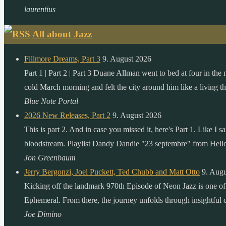
laurentius
All about Jazz
Fillmore Dreams, Part 3
9. August 2026
Part 1 | Part 2 | Part 3 Duane Allman went to bed at four in the
cold March morning and felt the city around him like a living th
Blue Note Portal
2026 New Releases, Part 2
9. August 2026
This is part 2. And in case you missed it, here's Part 1. Like I
bloodstream. Playlist Dandy Dandie "23 septembre" from Heli
Jon Greenbaum
Jerry Bergonzi, Joel Puckett, Ted Chubb and Matt Otto
9. Aug
Kicking off the landmark 970th Episode of Neon Jazz is one o
Ephemeral. From there, the journey unfolds through insightful
Joe Dimino