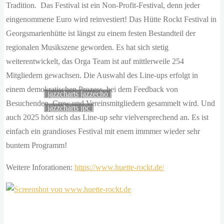
der
Tradition. Das Festival ist ein Non-Profit-Festival, denn jeder
musik – rückblicke
sonne,
eingenommene Euro wird reinvestiert! Das Hütte Rockt Festival in
als
Georgsmarienhütte ist längst zu einem festen Bestandteil der
die
regionalen Musikszene geworden. Es hat sich stetig
menschheit
weiterentwickelt, das Orga Team ist auf mittlerweile 254
jazzpages
in
Mitgliedern gewachsen. Die Auswahl des Line-ups erfolgt in
einem
einem demokratischen Prozess, bei dem Feedback von
| jazzcharts jazzecho |
ganzen
Besuchenden, Crew und Vereinsmitgliedern gesammelt wird. Und
| jazzcharts jpc |
jahr
auch 2025 hört sich das Line-up sehr vielversprechend an. Es ist
verbraucht.
einfach ein grandioses Festival mit enem immmer wieder sehr
zitat:
buntem Programm!
dr.
Weitere Inforationen:
https://www.huette-rockt.de/
gerhard
knie
desertec
foundation