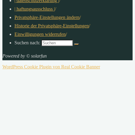
| datenschutzerklärung |
/
| haftungsausschluss |
/
Privatsphäre-Einstellungen ändern
/
Historie der Privatsphäre-Einstellungen
/
Einwilligungen widerrufen
/
Suchen nach:
Powered by © solarfun
WordPress Cookie Plugin von Real Cookie Banner