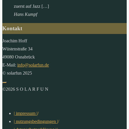
zuerst auf Jazz […]
Hans Kumpf
Kontakt
Joachim Hoff
Wüstenstraße 34
49080 Osnabrück
E-Mail:
info@solarfun.de
© solarfun 2025
©2026 S O L A R F U N
| impressum |
/
| nutzungsbedingungen |
/