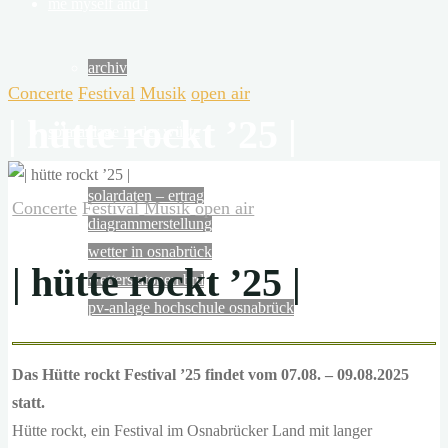
R
me myself and i
F
archiv
U
Concerte
Festival
Musik
open air
N
| hütte rockt ’25 |
solaranlage in der wüste
die
wüsten
solardaten – ertrag
der
Concerte
Festival
Musik
open air
diagrammerstellung
erde
wetter in osnabrück
empfangen
| hütte rockt ’25 |
wetterstatonen brd
in
pv-anlage hochschule osnabrück
6
stunden
mehr
schon gesehen …?
Das Hütte rockt Festival ’25 findet vom 07.08. – 09.08.2025
energie
statt.
von
Hütte rockt, ein Festival im Osnabrücker Land mit langer