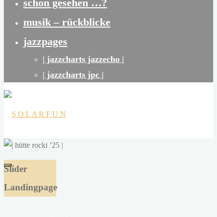
schon gesehen …?
musik – rückblicke
jazzpages
| jazzcharts jazzecho |
| jazzcharts jpc |
S
O
Slider
L
Landingpage
A